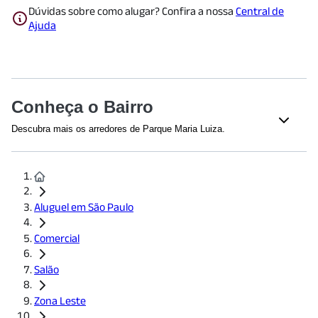
Dúvidas sobre como alugar? Confira a nossa
Central de
Ajuda
Conheça o Bairro
Descubra mais os arredores de Parque Maria Luiza.
Shoppings
Shopping Interlar Aricanduva
(
1836
m)
Shopping Aricanduva
(
1989
m)
Aluguel em São Paulo
Supermercados
Comercial
Assaí Atacadista
(
974
m)
Chama Supermercados - Jd. Aricanduva
(
1228
m)
Salão
Chama Supermercados - Vila Dalila
(
1819
m)
Zona Leste
Restaurantes