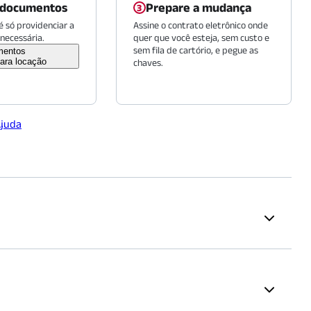
 documentos
Prepare a mudança
 só providenciar a
Assine o contrato eletrônico onde
necessária.
quer que você esteja, sem custo e
sem fila de cartório, e pegue as
mentos
ara locação
chaves.
Ajuda
Supermercados
 Gabriel
(
1290
m)
Cobal Supermercados - Penha
 Penha - Hatiro
(
1245
m)
(
1400
m)
Sonda Supermercados - Penha
proposta. A renda mínima é calculada em 2,5 vezes o valor do