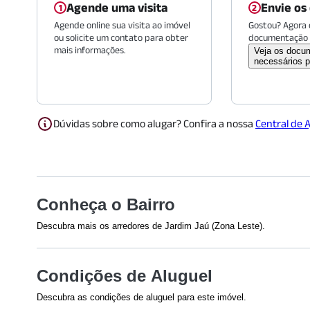
Agende uma visita
Envie os
Agende online sua visita ao imóvel
Gostou? Agora é
ou solicite um contato para obter
documentação 
mais informações.
Veja os docu
necessários p
Dúvidas sobre como alugar? Confira a nossa
Central de 
Conheça o Bairro
Descubra mais os arredores de Jardim Jaú (Zona Leste).
Shoppings
Saúde
Condições de Aluguel
Shopping Penha
(
1321
m)
Hospital São
Hospital Dia
Descubra as condições de aluguel para este imóvel.
Shimomoto
Efetuamos a avaliação do crédito de todos os envolvidos na 