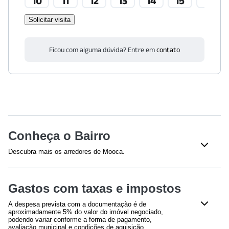
10
11
12
13
14
15
16
Solicitar visita
Ficou com alguma dúvida? Entre em
contato
Conheça o Bairro
Descubra mais os arredores de Mooca.
Saúde
Gastos com taxas e impostos
Instituto CEMA
(
1024
m)
IBCC Oncologia - Instituto Brasileiro de Controle do Câncer
A despesa prevista com a documentação é de
(
1189
m)
aproximadamente 5% do valor do imóvel negociado,
Hospital Salvalus | Hapvida NotreDame Intermédica
podendo variar conforme a forma de pagamento,
avaliação municipal e condições de aquisição.
(
1387
m)