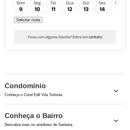
Dom
Seg
Ter
Qua
Qui
Sex
Sáb
9
10
11
12
13
14
15
Solicitar visita
Ficou com alguma dúvida? Entre em
contato
Condomínio
Conheça o Cond Edif Vila Torlonia
Veja o que tem nesse condomínio:
Bloco(s)
Churrasqueira
Conheça o Bairro
Quadra esportiva
Salão
Descubra mais os arredores de Santana.
Piscina
Acesso 24 Horas