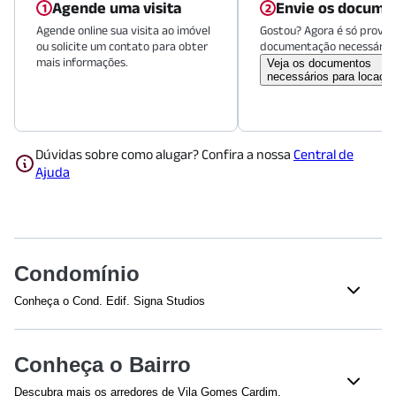
Agende uma visita
Envie os docume
Agende online sua visita ao imóvel
Gostou? Agora é só provid
ou solicite um contato para obter
documentação necessária.
mais informações.
Veja os documentos
necessários para locaçã
Dúvidas sobre como alugar? Confira a nossa
Central de
Ajuda
Condomínio
Conheça o Cond. Edif. Signa Studios
Veja o que tem nesse condomínio:
Elevador(es)
Conheça o Bairro
Descubra mais os arredores de Vila Gomes Cardim.