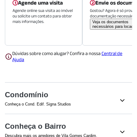
Agende uma visita
Envie os docume
Agende online sua visita ao imóvel
Gostou? Agora é só provid
ou solicite um contato para obter
documentação necessária.
mais informações.
Veja os documentos
necessários para locaçã
Dúvidas sobre como alugar? Confira a nossa
Central de
Ajuda
Condomínio
Conheça o Cond. Edif. Signa Studios
Veja o que tem nesse condomínio:
Elevador(es)
Conheça o Bairro
Descubra mais os arredores de Vila Gomes Cardim.