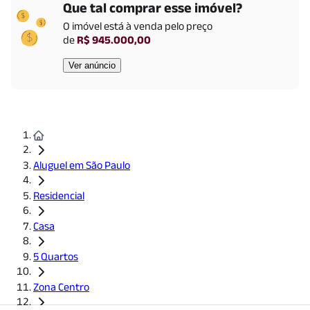
Que tal comprar esse imóvel?
Saúde
O imóvel está
à venda
pelo preço
Hospital Santa Catarina - Paulista
(
1272
m)
de
R$ 945.000,00
Hcor
(
1321
m)
Hospital e Maternidade Cruz Azul
(
1345
m)
Ver anúncio
Hospital Municipal Infantil Menino Jesus
(
1378
m)
Cultural
Museu das Favelas
(
1783
m)
Restaurantes
Aluguel em São Paulo
Famiglia Mancini Trattoria
(
1889
m)
Residencial
Casa
Transporte público nas proximidades
5 Quartos
Linha
1
-
Azul
|
Vergueiro
-
731
m
,
São Joaquim
-
497
m
Zona Centro
Veja outros imóveis: