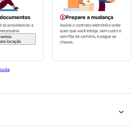
 documentos
Prepare a mudança
 só providenciar a
Assine o contrato eletrônico onde
necessária.
quer que você esteja, sem custo e
sem fila de cartório, e pegue as
mentos
ara locação
chaves.
Ajuda
es
Educação
a
(
1833
m)
Senac Lapa Scipião
(
1437
m)