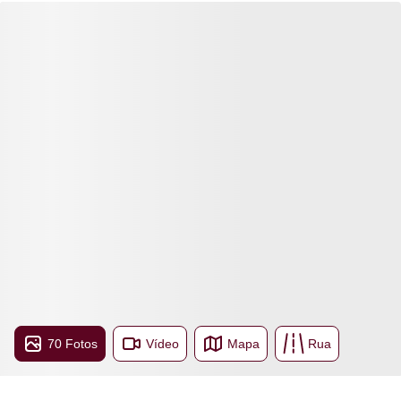
70 Fotos
Vídeo
Mapa
Rua