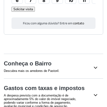
6
7
8
9
10
11
12
Solicitar visita
Ficou com alguma dúvida? Entre em
contato
Conheça o Bairro
Descubra mais os arredores de Pastoril.
Saúde
Gastos com taxas e impostos
Hospital e Maternidade Ribeirão Pires: Emergência Adulto
e Pediátrica Ribeirão Pires SP
(
918
m)
A despesa prevista com a documentação é de
Hospital Ribeirão Pires Ambulatório 4
(
984
m)
aproximadamente 5% do valor do imóvel negociado,
podendo variar conforme a forma de pagamento,
avaliação municipal e condições de aquisição.