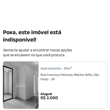
Poxa, este imóvel está
indisponível!
Vamos te ajudar a encontrar novas opções
que se encaixem no que você procura.
2
Apartamento
-
34
m
Rua Francisco Pedroso
,
Moinho Velho
,
São
Paulo
-
SP
Aluguel
R$ 2.000