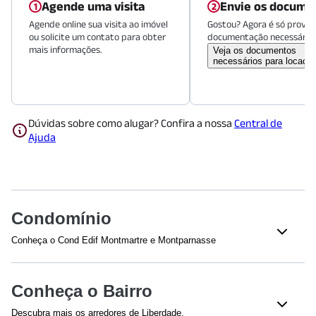
Agende uma visita
Envie os docume
Agende online sua visita ao imóvel
Gostou? Agora é só provid
ou solicite um contato para obter
documentação necessária.
mais informações.
Veja os documentos
necessários para locaçã
Dúvidas sobre como alugar? Confira a nossa
Central de
Ajuda
Condomínio
Conheça o Cond Edif Montmartre e Montparnasse
Veja o que tem nesse condomínio:
Total de Andares - 26
Bloco(s) - 2
Conheça o Bairro
Elevador(es) - 4
Quadra esportiva
Descubra mais os arredores de Liberdade.