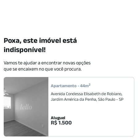
Poxa, este imóvel está
indisponível!
Vamos te ajudar a encontrar novas opções
que se encaixem no que você procura.
2
Apartamento
-
44
m
Avenida Condessa Elisabeth de Robiano
,
Jardim América da Penha
,
São Paulo
-
SP
Aluguel
R$ 1.500