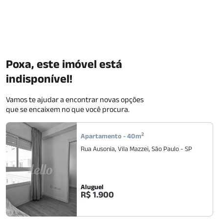
Poxa, este imóvel está
indisponível!
Vamos te ajudar a encontrar novas opções
que se encaixem no que você procura.
2
Apartamento
-
40
m
Rua Ausonia
,
Vila Mazzei
,
São Paulo
-
SP
Aluguel
R$ 1.900