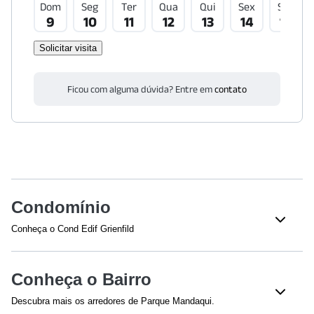
Dom
Seg
Ter
Qua
Qui
Sex
Sáb
9
10
11
12
13
14
15
Solicitar visita
Ficou com alguma dúvida? Entre em
contato
Condomínio
Conheça o Cond Edif Grienfild
Veja o que tem nesse condomínio:
Salão de Jogos
Salão
Conheça o Bairro
Piscina
Acesso 24 Horas
Descubra mais os arredores de Parque Mandaqui.