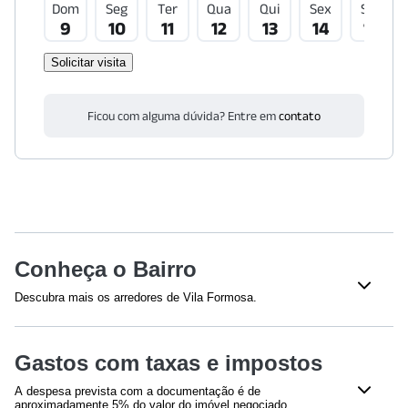
Dom
Seg
Ter
Qua
Qui
Sex
Sáb
9
10
11
12
13
14
15
Solicitar visita
Ficou com alguma dúvida? Entre em
contato
Conheça o Bairro
Descubra mais os arredores de Vila Formosa.
Shoppings
Gastos com taxas e impostos
Shopping Anália Franco
(
997
m)
A despesa prevista com a documentação é de
Educação
aproximadamente 5% do valor do imóvel negociado,