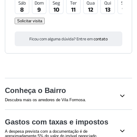
Sáb
Dom
Seg
Ter
Qua
Qui
Sex
8
9
10
11
12
13
14
Solicitar visita
Ficou com alguma dúvida? Entre em
contato
Conheça o Bairro
Descubra mais os arredores de Vila Formosa.
Shoppings
Gastos com taxas e impostos
Shopping Anália Franco
(
997
m)
A despesa prevista com a documentação é de
Educação
aproximadamente 5% do valor do imóvel negociado,