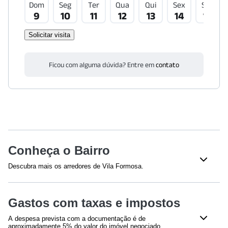
Dom
Seg
Ter
Qua
Qui
Sex
Sáb
9
10
11
12
13
14
15
Solicitar visita
Ficou com alguma dúvida? Entre em
contato
Conheça o Bairro
Descubra mais os arredores de Vila Formosa.
Shoppings
Gastos com taxas e impostos
Shopping Anália Franco
(
997
m)
A despesa prevista com a documentação é de
Educação
aproximadamente 5% do valor do imóvel negociado,