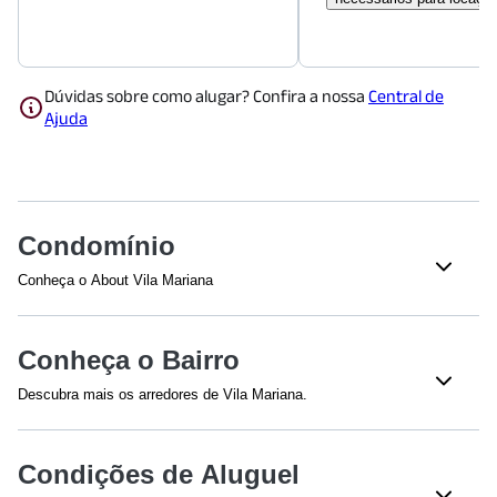
Dúvidas sobre como alugar? Confira a nossa
Central de
Ajuda
Condomínio
Conheça o About Vila Mariana
Veja o que tem nesse condomínio:
Lavanderia Coletiva
Churrasqueira
Conheça o Bairro
Academia
Playground
Descubra mais os arredores de Vila Mariana.
Salão de Jogos
Piscina
Shoppings
Brinquedoteca
Bicicletário
Condições de Aluguel
Shopping Metrô Santa Cruz
(
486
m)
Salão de festas