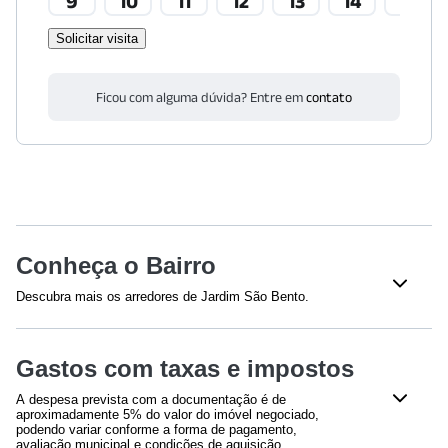
9
10
11
12
13
14
15
Solicitar visita
Ficou com alguma dúvida? Entre em
contato
Conheça o Bairro
Descubra mais os arredores de Jardim São Bento.
Restaurantes
Gastos com taxas e impostos
Restaurante Coco Bambu Anhembi
(
1189
m)
Burger King
(
1565
m)
A despesa prevista com a documentação é de
Cruzeiros Bar
(
1866
m)
aproximadamente 5% do valor do imóvel negociado,
Restaurante da Fazenda
(
1921
m)
podendo variar conforme a forma de pagamento,
avaliação municipal e condições de aquisição.