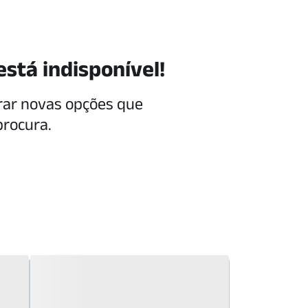
está indisponível!
rar novas opções que
procura.