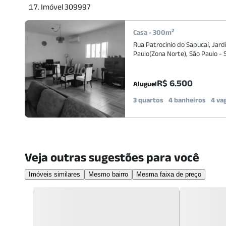
Imóvel 309997
2
Casa
-
300
m
Rua Patrocínio do Sapucaí
,
Jard
Paulo(Zona Norte)
,
São Paulo
-
R$ 6.500
Aluguel
3 quartos
4 banheiros
4 va
Veja outras sugestões para você
Imóveis similares
Mesmo bairro
Mesma faixa de preço