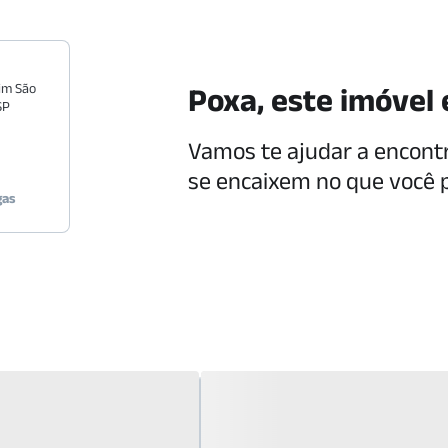
im São
Poxa, este imóvel 
SP
Vamos te ajudar a encont
se encaixem no que você 
gas