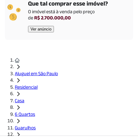
Que tal comprar esse imóvel?
Hospital Carlos Chagas
(
1195
m)
O imóvel está
à venda
pelo preço
Complexo Hospitalar Padre Bento
(
1249
m)
de
R$ 2.700.000,00
Hospital São Luiz Guarulhos
(
1257
m)
Hospital Stella Maris
(
1960
m)
Ver anúncio
Supermercados
Nagumo Guarulhos Anel Viário
(
1205
m)
Sam's Club Guarulhos
(
1590
m)
Chocolândia Guarulhos
(
1624
m)
Carrefour Hipermercado
(
1757
m)
Aluguel em São Paulo
Padarias
Residencial
Maria Cereja
(
1169
m)
Casa
Restaurantes
McDonald's
(
1196
m)
6 Quartos
Guarulhos