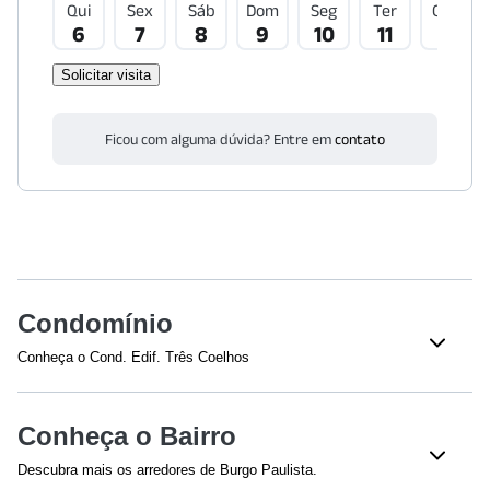
Qui
Sex
Sáb
Dom
Seg
Ter
Qua
6
7
8
9
10
11
12
Solicitar visita
Ficou com alguma dúvida? Entre em
contato
Condomínio
Conheça o Cond. Edif. Três Coelhos
Veja o que tem nesse condomínio:
Piscina Adulto
Academia
Conheça o Bairro
Quadra esportiva
Salão de Jogos
Descubra mais os arredores de Burgo Paulista.
Salão
Brinquedoteca