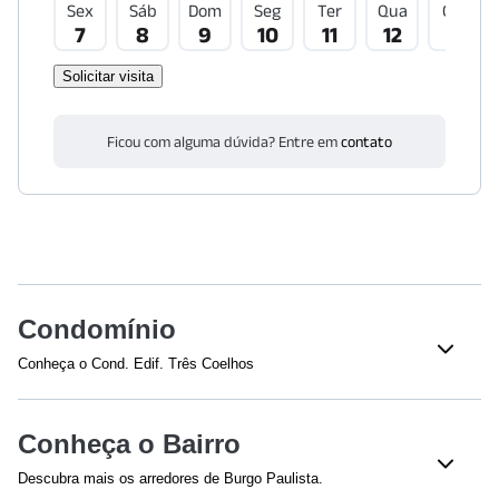
Sex
Sáb
Dom
Seg
Ter
Qua
Qui
7
8
9
10
11
12
13
Solicitar visita
Ficou com alguma dúvida? Entre em
contato
Condomínio
Conheça o Cond. Edif. Três Coelhos
Veja o que tem nesse condomínio:
Piscina Adulto
Academia
Conheça o Bairro
Quadra esportiva
Salão de Jogos
Descubra mais os arredores de Burgo Paulista.
Salão
Brinquedoteca