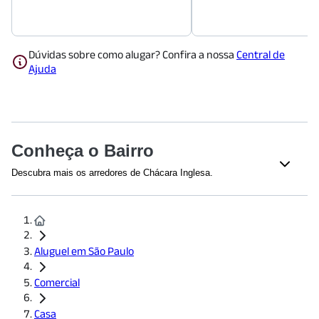
Dúvidas sobre como alugar? Confira a nossa
Central de
Ajuda
Conheça o Bairro
Descubra mais os arredores de Chácara Inglesa.
Shoppings
Shopping Metrô Santa Cruz
(
1144
m)
Plaza Sul Shopping
(
1447
m)
Aluguel em São Paulo
Saúde
Comercial
Cetrus
(
861
m)
HOSPITAL BOSQUE DA SAÚDE
(
1212
m)
Casa
Hospital São Paulo
(
1742
m)