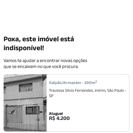
Poxa, este imóvel está
indisponível!
Vamos te ajudar a encontrar novas opções
que se encaixem no que você procura.
2
Galpão/Armazém
-
200
m
Travessa Sílvio Fernandes
,
Imirim
,
São Paulo
-
SP
Aluguel
R$ 4.200