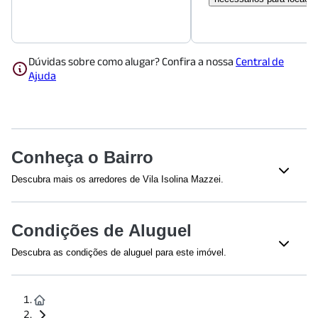
Dúvidas sobre como alugar? Confira a nossa
Central de
Ajuda
Conheça o Bairro
Descubra mais os arredores de Vila Isolina Mazzei.
Shoppings
Condições de Aluguel
Shopping Metrô Jardim São Paulo
(
1000
m)
Shopping Metrô Tucuruvi
(
1963
m)
Descubra as condições de aluguel para este imóvel.
Efetuamos a avaliação do crédito de todos os envolvidos na
Educação
proposta.
Escola Estadual Buenos Aires
(
828
m)
Para fiança dispensada, a renda mínima é calculada em 4 vezes
Universidade São Judas Tadeu - Unidade Santana