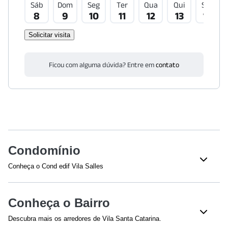
Sáb
Dom
Seg
Ter
Qua
Qui
Sex
8
9
10
11
12
13
14
Solicitar visita
Ficou com alguma dúvida? Entre em
contato
Condomínio
Conheça o Cond edif Vila Salles
Veja o que tem nesse condomínio:
Total de Andares - 5
Bloco(s) - 4
Conheça o Bairro
Acesso 24 Horas
Sistema de Incêndio
Descubra mais os arredores de Vila Santa Catarina.