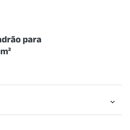
adrão para
0m²