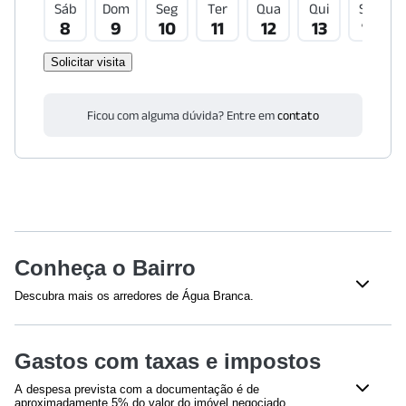
Sáb
Dom
Seg
Ter
Qua
Qui
Sex
8
9
10
11
12
13
14
Solicitar visita
Ficou com alguma dúvida? Entre em
contato
Conheça o Bairro
Descubra mais os arredores de Água Branca.
Shoppings
Gastos com taxas e impostos
Shopping West Plaza
(
339
m)
Bourbon Shopping São Paulo
(
797
m)
A despesa prevista com a documentação é de
aproximadamente 5% do valor do imóvel negociado,