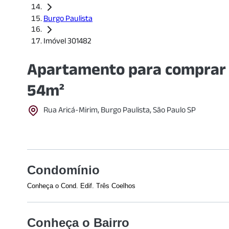
Burgo Paulista
Imóvel 301482
Apartamento para comprar 
54m²
Rua Aricá-Mirim, Burgo Paulista, São Paulo SP
Condomínio
Conheça o Cond. Edif. Três Coelhos
Veja o que tem nesse condomínio:
Piscina Adulto
Academia
Conheça o Bairro
Quadra esportiva
Salão de Jogos