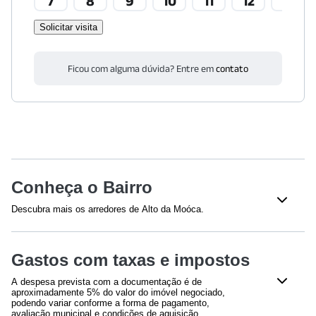
7
8
9
10
11
12
13
Solicitar visita
Ficou com alguma dúvida? Entre em
contato
Conheça o Bairro
Descubra mais os arredores de Alto da Moóca.
Shoppings
Gastos com taxas e impostos
Shopping Metrô Tatuapé
(
1587
m)
Shopping Metrô Boulevard Tatuapé
(
1901
m)
A despesa prevista com a documentação é de
aproximadamente 5% do valor do imóvel negociado,
Educação
podendo variar conforme a forma de pagamento,
avaliação municipal e condições de aquisição.