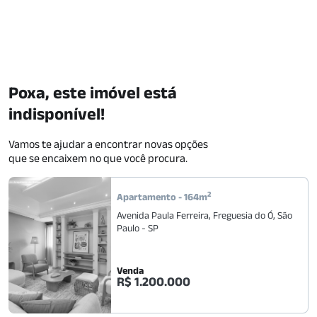
Poxa, este imóvel está
indisponível!
Vamos te ajudar a encontrar novas opções
que se encaixem no que você procura.
2
Apartamento
-
164
m
Avenida Paula Ferreira
,
Freguesia do Ó
,
São
Paulo
-
SP
Venda
R$ 1.200.000