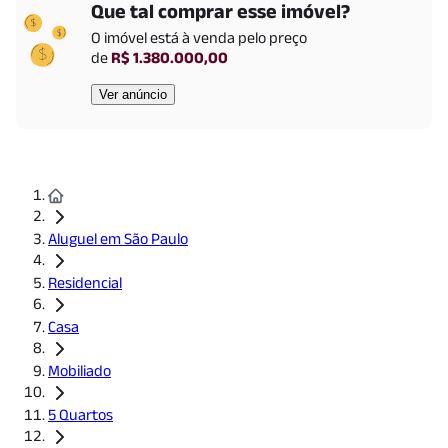
Que tal comprar esse imóvel?
Saúde
O imóvel está
à venda
pelo preço
Hospital Sancta Maggiore Paris
(
396
m)
de
R$ 1.380.000,00
HOSPITAL BOSQUE DA SAÚDE
(
1261
m)
Ver anúncio
Educação
Colégio Santa Amália
(
943
m)
FAMESP - Faculdade Método de São Paulo
(
1075
m)
Unidade Estácio Conceição (Jabaquara)
(
1941
m)
Padarias
Aluguel em São Paulo
Monte Rei Casa de Pães - Saúde
(
853
m)
Residencial
Supermercados
Pão de Açúcar
(
865
m)
Casa
Mobiliado
5 Quartos