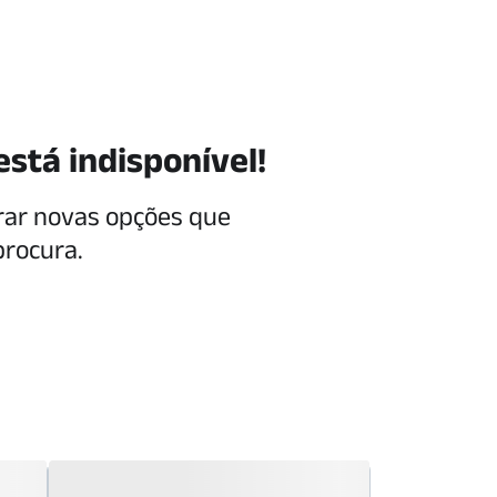
está indisponível!
rar novas opções que
procura.