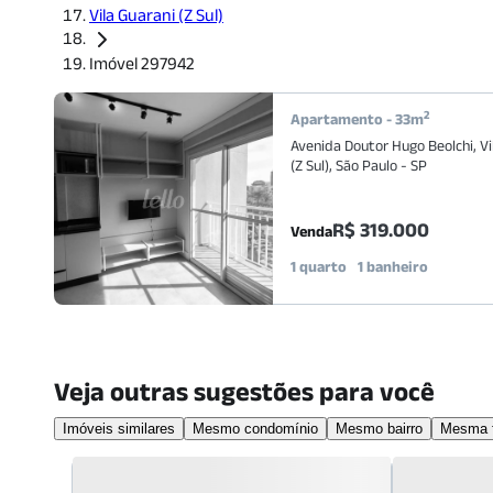
Vila Guarani (Z Sul)
Imóvel 297942
2
Apartamento
-
33
m
Avenida Doutor Hugo Beolchi
,
Vi
(Z Sul)
,
São Paulo
-
SP
R$ 319.000
Venda
1 quarto
1 banheiro
Veja outras sugestões para você
Imóveis similares
Mesmo condomínio
Mesmo bairro
Mesma f