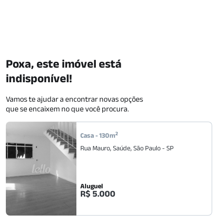
Poxa, este imóvel está
indisponível!
Vamos te ajudar a encontrar novas opções
que se encaixem no que você procura.
2
Casa
-
130
m
Rua Mauro
,
Saúde
,
São Paulo
-
SP
Aluguel
R$ 5.000