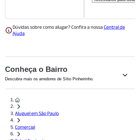
Dúvidas sobre como alugar? Confira a nossa
Central de
Ajuda
Conheça o Bairro
Descubra mais os arredores de Sítio Pinheirinho.
Supermercados
Supermercados Joanin
(
377
m)
Supermercados Joanin
(
377
m)
Supermercados Yamauchi
(
1974
m)
Aluguel em São Paulo
Saúde
Comercial
Clínica Médica Vila Alpina
(
515
m)