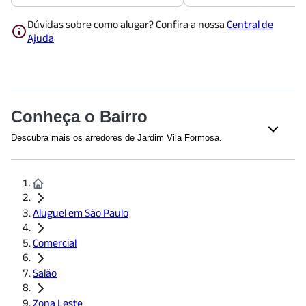
Dúvidas sobre como alugar? Confira a nossa
Central de
Ajuda
Conheça o Bairro
Descubra mais os arredores de Jardim Vila Formosa.
Educação
Etec de Vila Formosa
(
664
m)
CEU FORMOSA - Prof. Eden Silverio de Oliveira
(
1212
m)
EE Profa. Irene de Lima Paiva
(
1634
m)
Aluguel em São Paulo
EE Professor José Marques da Cruz
(
1695
m)
Comercial
Saúde
Salão
Hospital Sagrada Família Unidade Vila Formosa - SP
(
1342
m)
Zona Leste