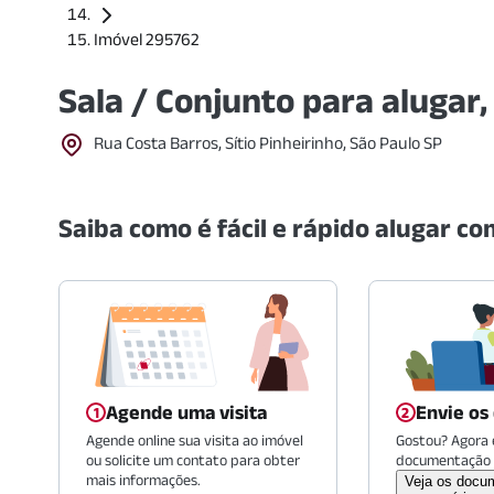
Imóvel 295762
Sala / Conjunto para alugar
Rua Costa Barros, Sítio Pinheirinho, São Paulo SP
Saiba como é fácil e rápido alugar com
Agende uma visita
Envie os
Agende online sua visita ao imóvel
Gostou? Agora é
ou solicite um contato para obter
documentação 
mais informações.
Veja os docu