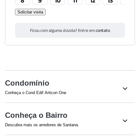
8
9
10
11
12
13
14
Solicitar visita
Ficou com alguma dúvida? Entre em
contato
Condomínio
Conheça o Cond Edif Articon One
Veja o que tem nesse condomínio:
Lavanderia Coletiva
Bloco(s)
Conheça o Bairro
Elevador(es) - 2
Academia
Descubra mais os arredores de Santana.
Piscina
Espaço Gourmet
Saúde
Bicicletário