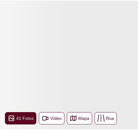
41 Fotos
Vídeo
Mapa
Rua