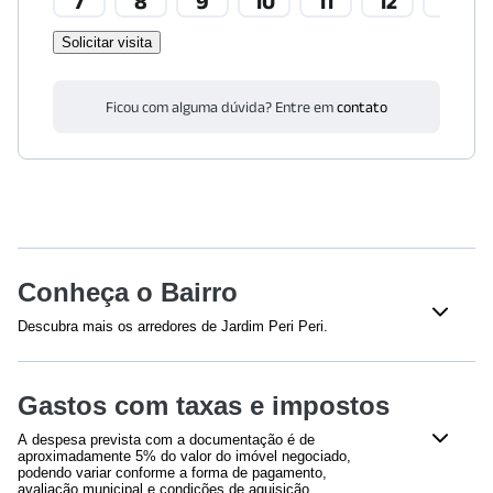
7
8
9
10
11
12
13
Solicitar visita
Ficou com alguma dúvida? Entre em
contato
Conheça o Bairro
Descubra mais os arredores de Jardim Peri Peri.
Shoppings
Gastos com taxas e impostos
Butantã Shopping
(
953
m)
Raposo Shopping
(
1740
m)
A despesa prevista com a documentação é de
aproximadamente 5% do valor do imóvel negociado,
Supermercados
podendo variar conforme a forma de pagamento,
avaliação municipal e condições de aquisição.