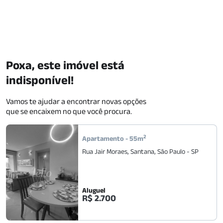
Poxa, este imóvel está
indisponível!
Vamos te ajudar a encontrar novas opções
que se encaixem no que você procura.
2
Apartamento
-
55
m
Rua Jair Moraes
,
Santana
,
São Paulo
-
SP
Aluguel
R$ 2.700