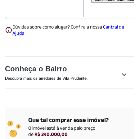
Dúvidas sobre como alugar? Confira a nossa
Central de
Ajuda
Conheça o Bairro
Descubra mais os arredores de Vila Prudente.
Shoppings
Mooca Plaza Shopping
(
1084
m)
Central Plaza Shopping
(
1204
m)
Que tal comprar esse imóvel?
Padarias
O imóvel está
à venda
pelo preço
Cepam: Café da Manhã, Confeitaria, Lanches, Pizzas,
de
R$ 340.000,00
Feijoada, Vila Prudente SP
(
1165
m)