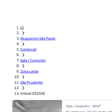
Aluguel em São Paulo
Comercial
Sala / Conjunto
Zona Leste
Vila Prudente
Imóvel 293208
2
Sala / Conjunto
-
30
m
Rua Ibitirama
,
Vila Prudente
,
Sã