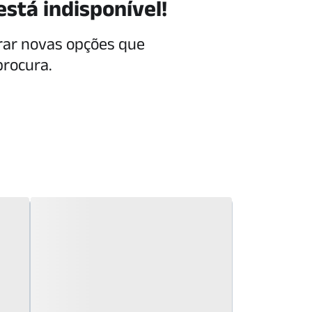
está indisponível!
rar novas opções que
procura.