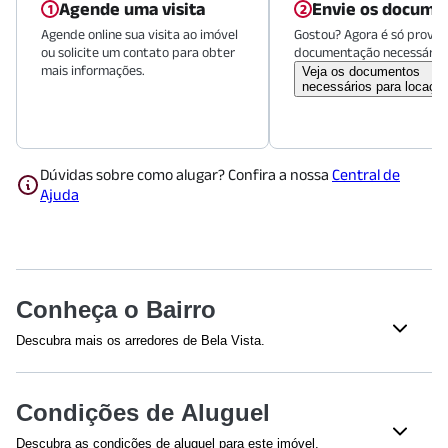
Agende uma visita
Envie os docume
Agende online sua visita ao imóvel
Gostou? Agora é só provid
ou solicite um contato para obter
documentação necessária.
mais informações.
Veja os documentos
necessários para locaçã
Dúvidas sobre como alugar? Confira a nossa
Central de
Ajuda
Conheça o Bairro
Descubra mais os arredores de Bela Vista.
Shoppings
Condições de Aluguel
Shopping Frei Caneca
(
266
m)
Shopping Cidade São Paulo
(
989
m)
Descubra as condições de aluguel para este imóvel.