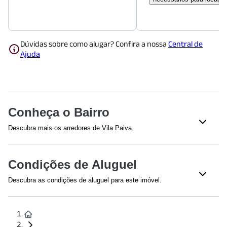
Dúvidas sobre como alugar? Confira a nossa
Central de
Ajuda
Conheça o Bairro
Descubra mais os arredores de Vila Paiva.
Educação
Condições de Aluguel
UNIP - Vila Guilherme
(
1456
m)
Colégio Jardim São Paulo - Unidade Cataguases
(
1638
m)
Descubra as condições de aluguel para este imóvel.
Escola Estadual Buenos Aires
(
1658
m)
Efetuamos a avaliação do crédito de todos os envolvidos na
Escola Técnica Estadual Professor Horácio Augusto da
proposta.
Silveira
(
1873
m)
Para fiança dispensada, a renda mínima é calculada em 4 vezes
Saúde