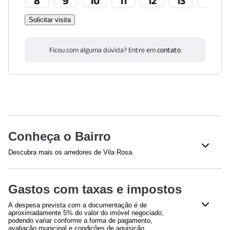
8
9
10
11
12
13
14
Solicitar visita
Ficou com alguma dúvida? Entre em
contato
Conheça o Bairro
Descubra mais os arredores de Vila Rosa.
Saúde
Gastos com taxas e impostos
Clínica Imuvi
(
595
m)
Centro Médico da Polícia Militar do Estado de São Paulo
A despesa prevista com a documentação é de
(
1487
m)
aproximadamente 5% do valor do imóvel negociado,
Hospital Cantareira
(
1999
m)
podendo variar conforme a forma de pagamento,
avaliação municipal e condições de aquisição.