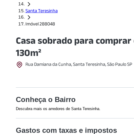
Santa Teresinha
Imóvel 288048
Casa sobrado para comprar 
130m²
Rua Damiana da Cunha, Santa Teresinha, São Paulo SP
Conheça o Bairro
Descubra mais os arredores de Santa Teresinha.
Shoppings
Saúde
Gastos com taxas e impostos
Partage Shopping
(
1959
m)
Hospital H