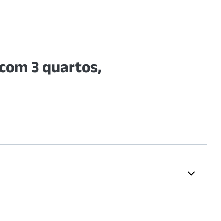
com 3 quartos,
Educação
SANP
(
1572
m)
Faculdade Anhanguera - Marte