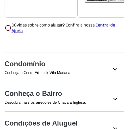
Dúvidas sobre como alugar? Confira a nossa
Central de
Ajuda
Condomínio
Conheça o Cond. Ed. Link Vila Mariana
Veja o que tem nesse condomínio:
Lavanderia Coletiva
Acessibilidade
Conheça o Bairro
Elevador(es) - 2
Piscina Adulto
Descubra mais os arredores de Chácara Inglesa.
Academia
Sauna
Shoppings
Espaço Gourmet
Portaria 24 Horas
Condições de Aluguel
Shopping Metrô Santa Cruz
(
951
m)
Plaza Sul Shopping
(
1600
m)