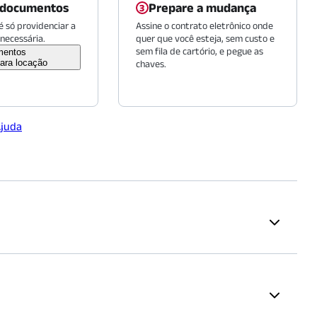
 documentos
Prepare a mudança
 só providenciar a
Assine o contrato eletrônico onde
necessária.
quer que você esteja, sem custo e
sem fila de cartório, e pegue as
mentos
ara locação
chaves.
Ajuda
es
Padarias
Restaurante —
Confeitaria Paris
(
1981
m)
ntana
(
816
m)
Panni Padaria Artesanal - Água
 Santana
(
926
m)
Fria
(
2000
m)
proposta. A renda mínima é calculada em 2,5 vezes o valor do