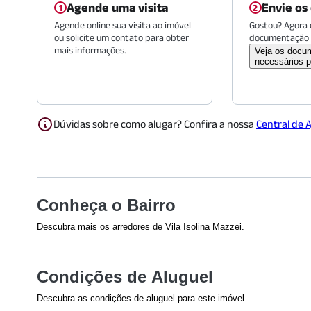
Agende uma visita
Envie os
Agende online sua visita ao imóvel
Gostou? Agora é
ou solicite um contato para obter
documentação 
mais informações.
Veja os docu
necessários p
Dúvidas sobre como alugar? Confira a nossa
Central de 
Conheça o Bairro
Descubra mais os arredores de Vila Isolina Mazzei.
Shoppings
Restaurant
Condições de Aluguel
Shopping Metrô Jardim São
Santo Mar 
Paulo
(
1485
m)
Unidade Sa
Descubra as condições de aluguel para este imóvel.
Shopping Metrô Tucuruvi
Kotay Sushi
Efetuamos a avaliação do crédito de todos os envolvidos na 