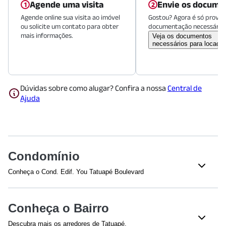
Agende uma visita
Envie os docume
Agende online sua visita ao imóvel
Gostou? Agora é só provid
ou solicite um contato para obter
documentação necessária.
mais informações.
Veja os documentos
necessários para locaçã
Dúvidas sobre como alugar? Confira a nossa
Central de
Ajuda
Condomínio
Conheça o Cond. Edif. You Tatuapé Boulevard
Veja o que tem nesse condomínio:
Churrasqueira
Academia
Conheça o Bairro
Playground
Sauna
Descubra mais os arredores de Tatuapé.